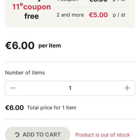
e
11
coupon
€5.00
2 and more
p / st
free
€6.00
per item
Number of items
€6.00
Total price for 1 item
ADD TO CART
Product is out of stock