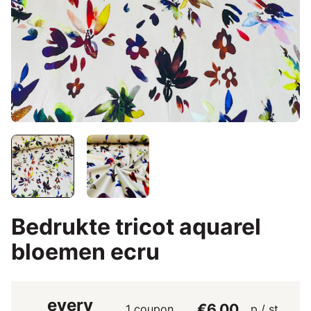
Bedrukte tricot aquarel
bloemen ecru
every
€6.00
1 coupon
p / st