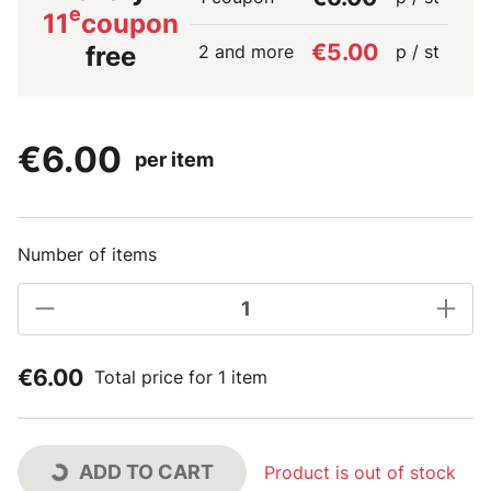
e
11
coupon
€5.00
2 and more
p / st
free
€6.00
per item
Number of items
€6.00
Total price for 1 item
ADD TO CART
Product is out of stock