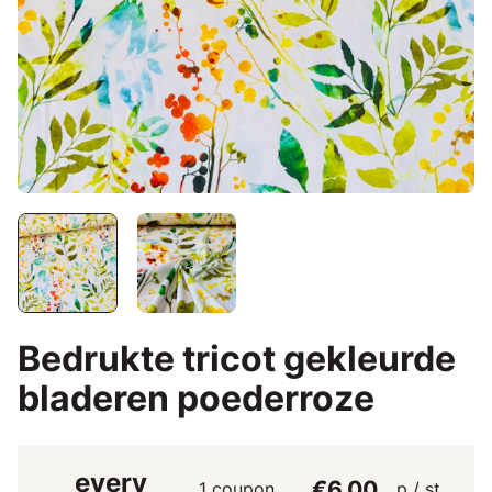
Bedrukte tricot gekleurde
bladeren poederroze
every
€6.00
1 coupon
p / st