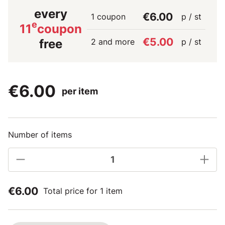
every
€6.00
1 coupon
p / st
e
11
coupon
€5.00
2 and more
p / st
free
€6.00
per item
Number of items
€6.00
Total price for 1 item