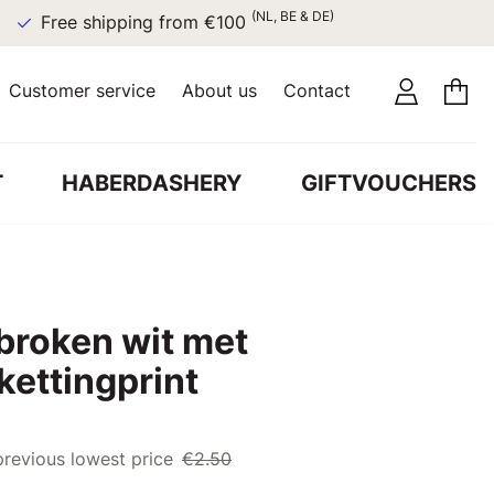
(NL, BE & DE)
Free shipping from €100
Customer service
About us
Contact
T
HABERDASHERY
GIFTVOUCHERS
broken wit met
kettingprint
previous lowest price
€2.50