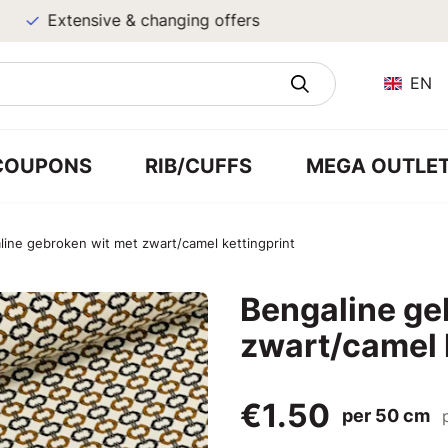
Extensive & changing offers
EN
COUPONS
RIB/CUFFS
MEGA OUTLE
line gebroken wit met zwart/camel kettingprint
Bengaline ge
zwart/camel 
€1.50
per 50 cm