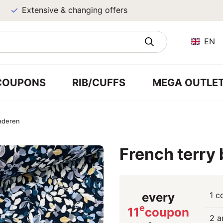
Extensive & changing offers
EN
COUPONS
RIB/CUFFS
MEGA OUTLE
laderen
French terry
every
1 c
e
11
coupon
2 a