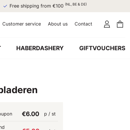
(NL, BE & DE)
Free shipping from €100
Customer service
About us
Contact
T
HABERDASHERY
GIFTVOUCHERS
 bladeren
€6.00
oupon
p / st
nd