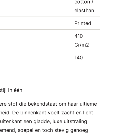
cotton /
elasthan
Printed
410
Gr/m2
140
ijl in één
dere stof die bekendstaat om haar ultieme
eid. De binnenkant voelt zacht en licht
uitenkant een gladde, luxe uitstraling
demend, soepel en toch stevig genoeg