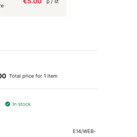
€5.00
p / st
re
00
Total price for 1 item
In stock
E14/WEB-