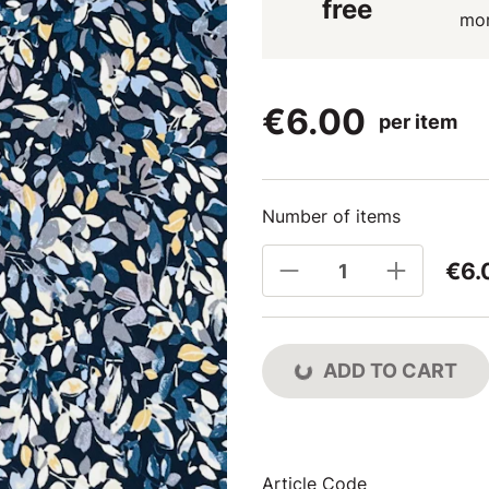
free
mo
€6.00
per item
Number of items
€6.
ADD TO CART
Article Code