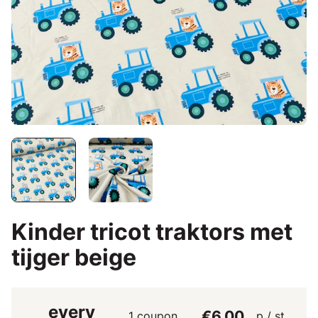
Kinder tricot traktors met
tijger beige
every
€6.00
1 coupon
p / st