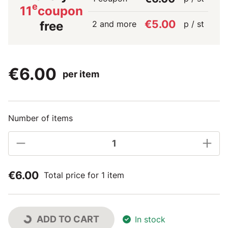
e
11
coupon
€5.00
2 and more
p / st
free
€6.00
per item
Number of items
€6.00
Total price for 1 item
ADD TO CART
In stock