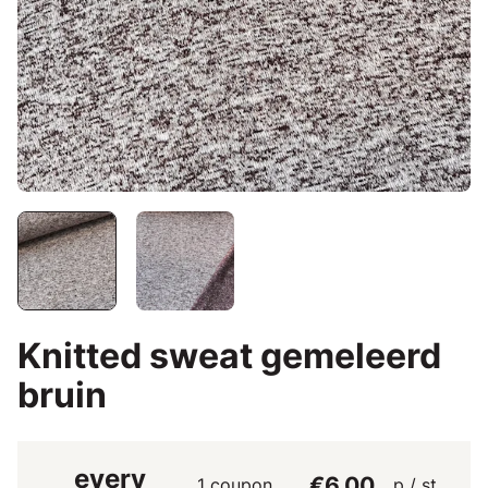
Knitted sweat gemeleerd
bruin
every
€6.00
1 coupon
p / st