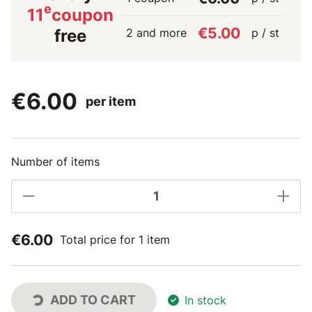
e
11
coupon
€5.00
2 and more
p / st
free
€6.00
per item
Number of items
€6.00
Total price for 1 item
ADD TO CART
In stock