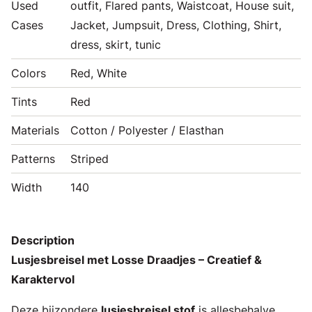
Used
outfit, Flared pants, Waistcoat, House suit,
Cases
Jacket, Jumpsuit, Dress, Clothing, Shirt,
dress, skirt, tunic
Colors
Red, White
Tints
Red
Materials
Cotton / Polyester / Elasthan
Patterns
Striped
Width
140
Description
Lusjesbreisel met Losse Draadjes – Creatief &
Karaktervol
Deze bijzondere
lusjesbreisel stof
is allesbehalve