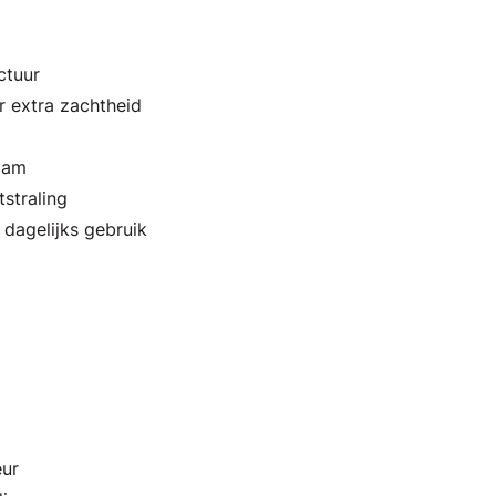
ctuur
 extra zachtheid
aam
tstraling
 dagelijks gebruik
eur