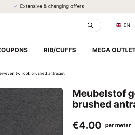
Extensive & changing offers
EN
COUPONS
RIB/CUFFS
MEGA OUTLE
eweven twillook brushed antraciet
Meubelstof g
brushed antr
€4.00
per meter