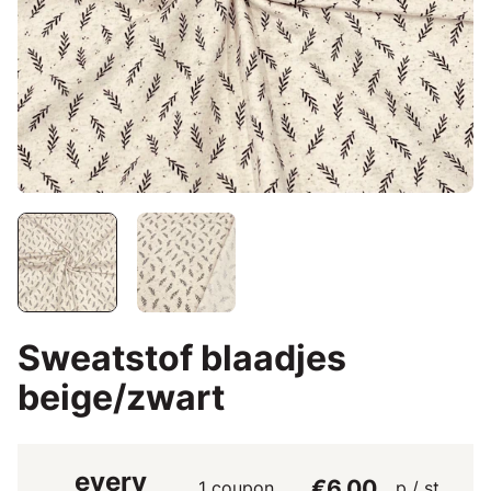
Sweatstof blaadjes
beige/zwart
every
€6.00
1 coupon
p / st