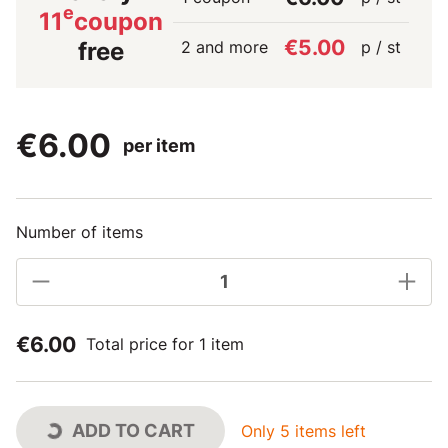
e
11
coupon
€5.00
2 and more
p / st
free
€6.00
per item
Number of items
€6.00
Total price for 1 item
ADD TO CART
Only 5 items left