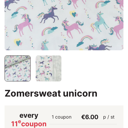
Zomersweat unicorn
every
€6.00
1 coupon
p / st
e
11
coupon