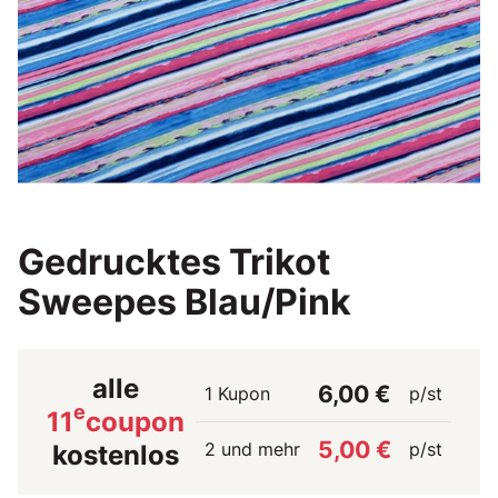
Gedrucktes Trikot
Sweepes Blau/Pink
alle
6,00 €
1 Kupon
p/st
e
11
coupon
5,00 €
2 und mehr
p/st
kostenlos