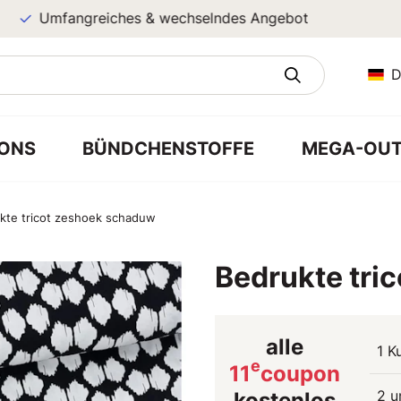
Umfangreiches & wechselndes Angebot
D
ONS
BÜNDCHENSTOFFE
MEGA-OUT
kte tricot zeshoek schaduw
Bedrukte tri
alle
1 K
e
11
coupon
2 u
kostenlos