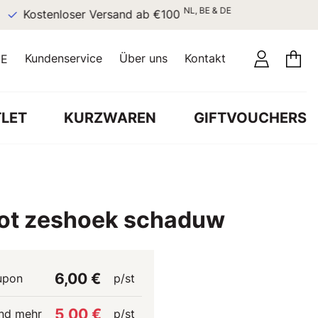
NL, BE & DE
Kostenloser Versand ab €100
Kundenservice
Über uns
Kontakt
E
LET
KURZWAREN
GIFTVOUCHERS
cot zeshoek schaduw
6,00 €
upon
p/st
5,00 €
nd mehr
p/st