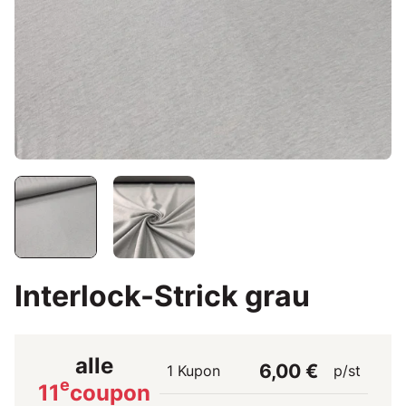
Interlock-Strick grau
alle
6,00 €
1 Kupon
p/st
e
11
coupon