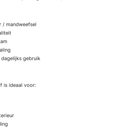
r / mandweefsel
liteit
aam
aling
 dagelijks gebruik
 is ideaal voor:
erieur
ding