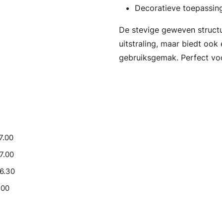
Decoratieve toepassin
De stevige geweven structuu
uitstraling, maar biedt oo
gebruiksgemak. Perfect voo
7.00
17.00
16.30
.00