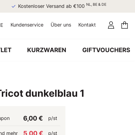
NL, BE & DE
Kostenloser Versand ab €100
Kundenservice
Über uns
Kontakt
E
LET
KURZWAREN
GIFTVOUCHERS
ricot dunkelblau 1
6,00 €
upon
p/st
5,00 €
nd mehr
p/st