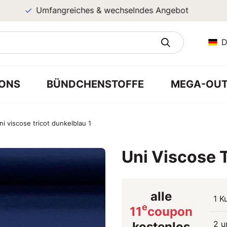
Umfangreiches & wechselndes Angebot
D
ONS
BÜNDCHENSTOFFE
MEGA-OUT
ni viscose tricot dunkelblau 1
Uni Viscose T
alle
1 K
e
11
coupon
2 u
kostenlos