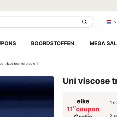
N
UPONS
BOORDSTOFFEN
MEGA SAL
se tricot donkerblauw 1
Uni viscose t
elke
1 c
e
11
coupon
2 e
Gratis