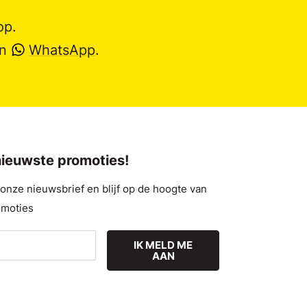
op.
en
WhatsApp
.
 nieuwste promoties!
nze nieuwsbrief en blijf op de hoogte van
omoties
IK MELD ME
AAN