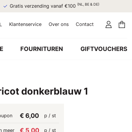
(NL, BE & DE)
Gratis verzending vanaf €100
Klantenservice
Over ons
Contact
L
E
FOURNITUREN
GIFTVOUCHERS
ricot donkerblauw 1
€ 6,00
oupon
p / st
€ 5,00
n meer
p / st