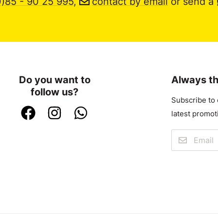
0)85 - 90 25 995
,
contact by email
or send a
Do you want to
Always th
follow us?
Subscribe to 
latest promot