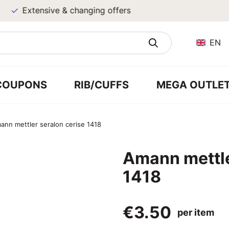
Extensive & changing offers
EN
COUPONS
RIB/CUFFS
MEGA OUTLE
ann mettler seralon cerise 1418
Amann mettle
1418
€3.50
per item