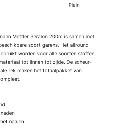
Plain
Amann Mettler Seralon 200m is samen met
eschikbare soort garens. Het allround
ebruikt worden voor alle soorten stoffen.
ateriaal tot linnen tot zijde. De scheur-
male rek maken het totaalpakket van
compleet.
and
n naden
 het naaien