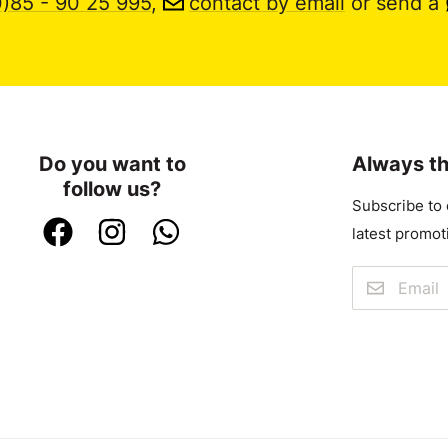
0)85 - 90 25 995
,
contact by email
or send a
Do you want to
Always th
follow us?
Subscribe to 
latest promot