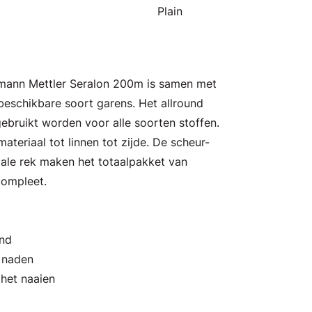
Plain
Amann Mettler Seralon 200m is samen met
eschikbare soort garens. Het allround
ebruikt worden voor alle soorten stoffen.
ateriaal tot linnen tot zijde. De scheur-
male rek maken het totaalpakket van
compleet.
and
n naden
 het naaien