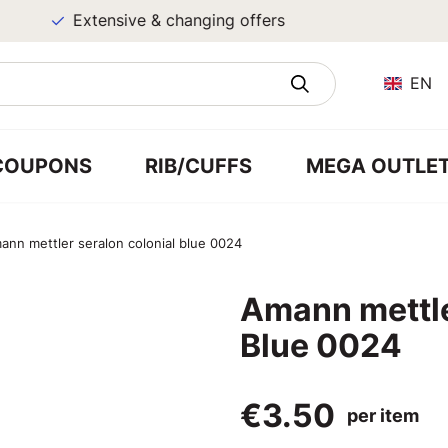
Extensive & changing offers
EN
COUPONS
RIB/CUFFS
MEGA OUTLE
ann mettler seralon colonial blue 0024
Amann mettle
Blue 0024
€3.50
per item