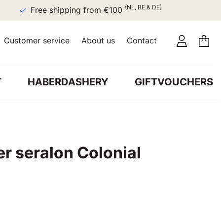
(NL, BE & DE)
Free shipping from €100
Customer service
About us
Contact
T
HABERDASHERY
GIFTVOUCHERS
r seralon Colonial