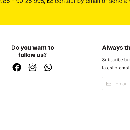
0)85 - 90 25 995
,
contact by email
or send a
Do you want to
Always th
follow us?
Subscribe to 
latest promot