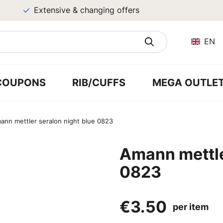
Extensive & changing offers
EN
COUPONS
RIB/CUFFS
MEGA OUTLE
ann mettler seralon night blue 0823
Amann mettle
0823
€3.50
per item