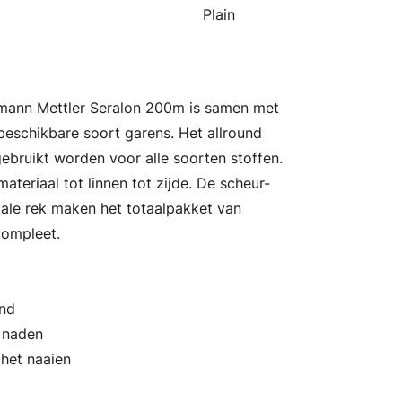
Plain
Amann Mettler Seralon 200m is samen met
eschikbare soort garens. Het allround
ebruikt worden voor alle soorten stoffen.
ateriaal tot linnen tot zijde. De scheur-
male rek maken het totaalpakket van
compleet.
and
n naden
 het naaien