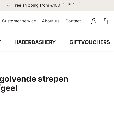
(NL, BE & DE)
Free shipping from €100
Customer service
About us
Contact
T
HABERDASHERY
GIFTVOUCHERS
 golvende strepen
geel