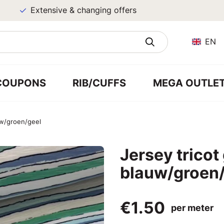
Extensive & changing offers
EN
COUPONS
RIB/CUFFS
MEGA OUTLE
uw/groen/geel
Jersey tricot
blauw/groen/
€1.50
per meter