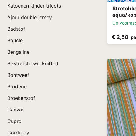
Katoenen kinder tricots
Stretchk
aqua/kob
Ajour double jersey
Op voorraa
Badstof
€ 2,50
pe
Boucle
Bengaline
Bi-stretch twill knitted
Bontweef
Broderie
Broekenstof
Canvas
Cupro
Corduroy