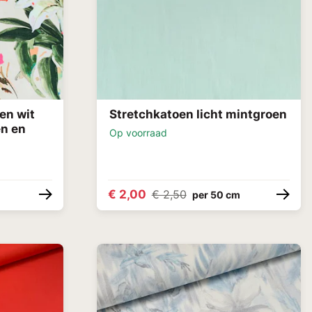
en wit
Stretchkatoen licht mintgroen
en en
Op voorraad
€ 2,00
€ 2,50
per 50 cm