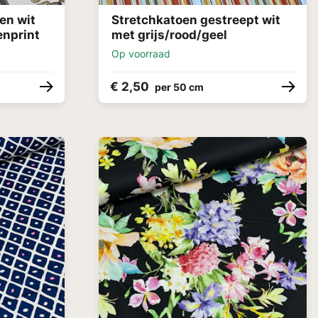
en wit
Stretchkatoen gestreept wit
enprint
met grijs/rood/geel
Op voorraad
€ 2,50
per 50 cm