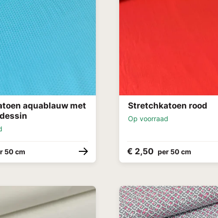
atoen aquablauw met
Stretchkatoen rood
 dessin
Op voorraad
d
€ 2,50
r 50 cm
per 50 cm