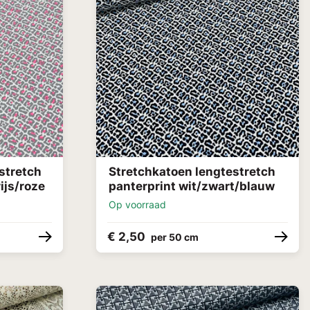
stretch
Stretchkatoen lengtestretch
ijs/roze
panterprint wit/zwart/blauw
Op voorraad
€ 2,50
per 50 cm