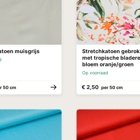
atoen muisgrijs
Stretchkatoen gebrok
met tropische blader
d
bloem oranje/groen
Op voorraad
€ 2,50
r 50 cm
per 50 cm