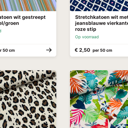
atoen wit gestreept
Stretchkatoen wit me
el/groen
jeansblauwe vierkant
roze stip
d
Op voorraad
€ 2,50
r 50 cm
per 50 cm