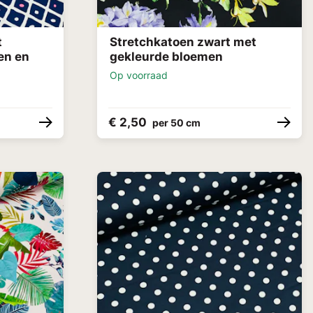
t
Stretchkatoen zwart met
en en
gekleurde bloemen
Op voorraad
€ 2,50
per 50 cm