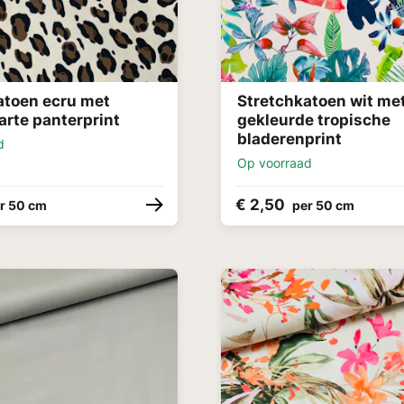
atoen ecru met
Stretchkatoen wit me
arte panterprint
gekleurde tropische
bladerenprint
d
Op voorraad
€ 2,50
r 50 cm
per 50 cm