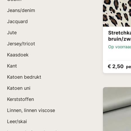
Jeans/denim
Jacquard
Stretchk
Jute
bruin/zw
Jersey/tricot
Op voorraa
Kaasdoek
Kant
€ 2,50
pe
Katoen bedrukt
Katoen uni
Kerststoffen
Linnen, linnen viscose
Leer/skai