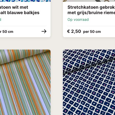
atoen wit met
Stretchkatoen gebrok
alt blauwe balkjes
met grijs/bruine riem
d
Op voorraad
€ 2,50
r 50 cm
per 50 cm