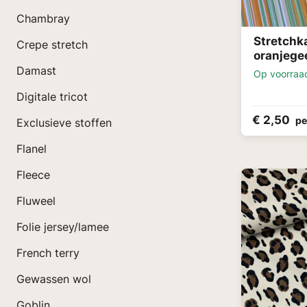
Chambray
Stretchk
Crepe stretch
oranjege
Damast
Op voorraa
Digitale tricot
€ 2,50
pe
Exclusieve stoffen
Flanel
Fleece
Fluweel
Folie jersey/lamee
French terry
Gewassen wol
Goblin