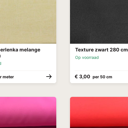
terlenka melange
Texture zwart 280 cm
u
Op voorraad
d
€ 3,00
r meter
per 50 cm