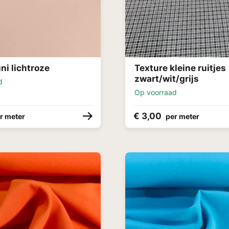
ni lichtroze
Texture kleine ruitjes
zwart/wit/grijs
d
Op voorraad
€ 3,00
r meter
per meter