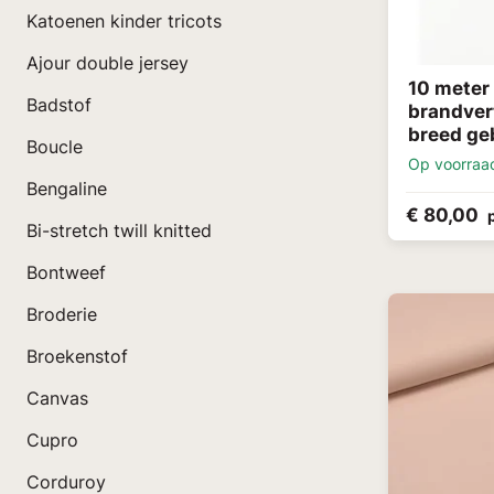
Katoenen kinder tricots
Ajour double jersey
10 meter
Badstof
brandver
breed ge
Boucle
Op voorraa
Bengaline
€ 80,00
Bi-stretch twill knitted
Bontweef
Broderie
Broekenstof
Canvas
Cupro
Corduroy