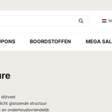
N
UPONS
BOORDSTOFFEN
MEGA SAL
ure
slijtvast
licht glanzende structuur
j en onderhoudsvriendelijk