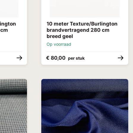
lington
10 meter Texture/Burlington
 cm
brandvertragend 280 cm
breed geel
Op voorraad
€ 80,00
per stuk