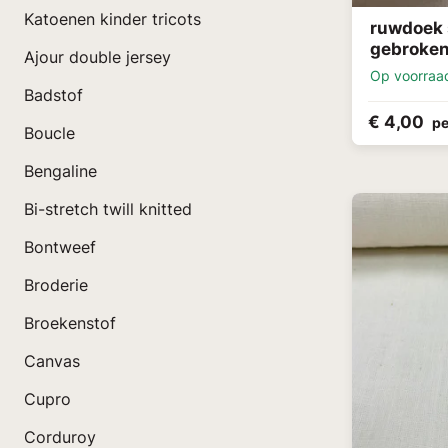
Katoenen kinder tricots
ruwdoek 
gebroken
Ajour double jersey
Op voorraa
Badstof
€ 4,00
pe
Boucle
Bengaline
Bi-stretch twill knitted
Bontweef
Broderie
Broekenstof
Canvas
Cupro
Corduroy