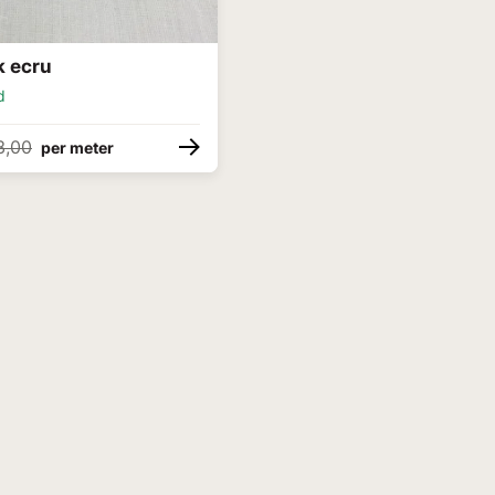
 ecru
d
3,00
per meter