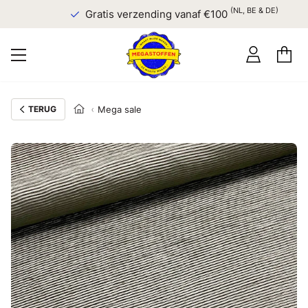
(NL, BE & DE)
Gratis verzending vanaf €100
TERUG
Mega sale