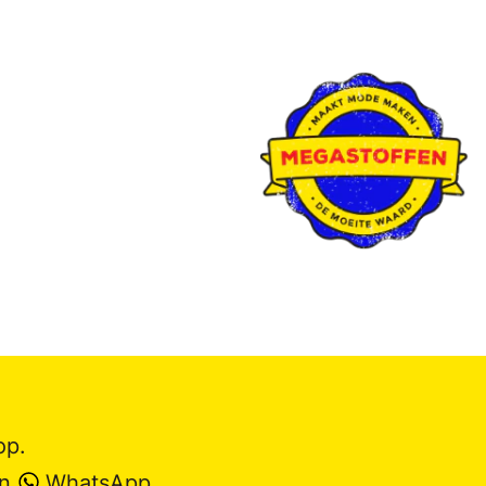
op.
en
WhatsApp
.