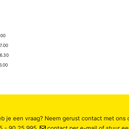
.00
17.00
16.30
6.00
b je een vraag? Neem gerust contact met ons 
5 - 90 25 995
,
contact per e-mail
of stuur e