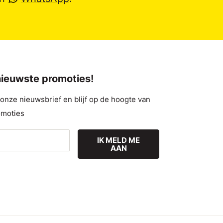
 nieuwste promoties!
nze nieuwsbrief en blijf op de hoogte van
omoties
IK MELD ME
AAN