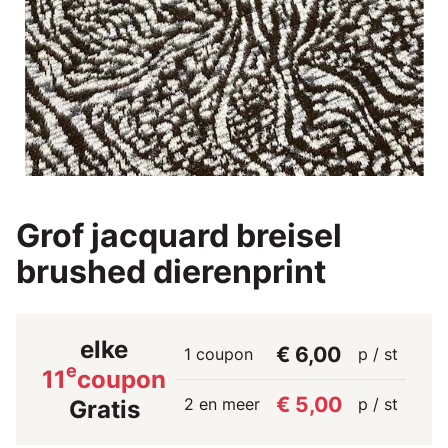
Grof jacquard breisel
brushed dierenprint
elke
€ 6,00
1 coupon
p / st
e
11
coupon
€ 5,00
2 en meer
p / st
Gratis