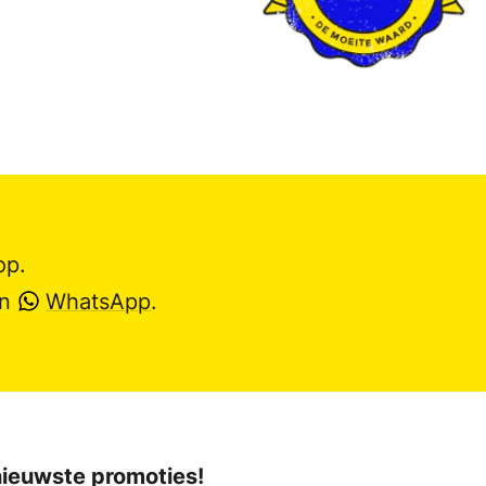
op.
en
WhatsApp
.
 nieuwste promoties!