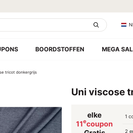
N
UPONS
BOORDSTOFFEN
MEGA SAL
se tricot donkergrijs
Uni viscose t
elke
1 c
e
11
coupon
2 e
Gratis