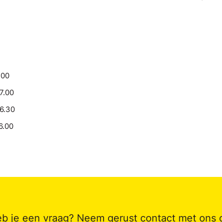
.00
17.00
16.30
6.00
b je een vraag? Neem gerust contact met ons 