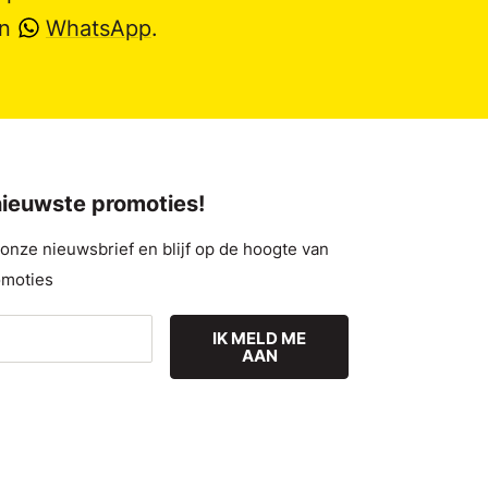
en
WhatsApp
.
 nieuwste promoties!
nze nieuwsbrief en blijf op de hoogte van
omoties
IK MELD ME
AAN