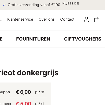
(NL, BE & DE)
Gratis verzending vanaf €100
Klantenservice
Over ons
Contact
L
E
FOURNITUREN
GIFTVOUCHERS
ricot donkergrijs
€ 6,00
oupon
p / st
€ 5,00
n meer
p / st