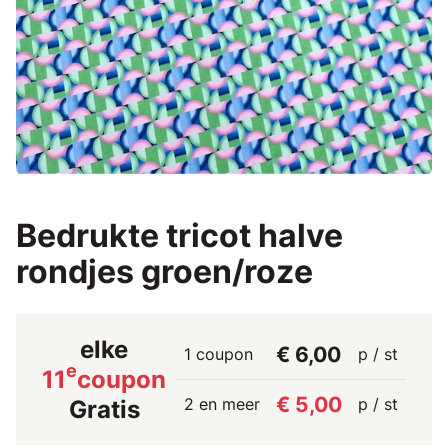
Bedrukte tricot halve
rondjes groen/roze
elke
€ 6,00
1 coupon
p / st
e
11
coupon
€ 5,00
2 en meer
p / st
Gratis