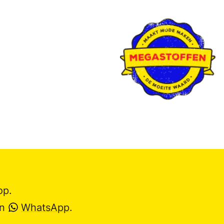
op.
en
WhatsApp
.