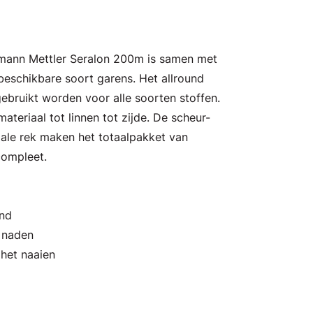
Amann Mettler Seralon 200m is samen met
eschikbare soort garens. Het allround
ebruikt worden voor alle soorten stoffen.
ateriaal tot linnen tot zijde. De scheur-
male rek maken het totaalpakket van
compleet.
and
n naden
 het naaien