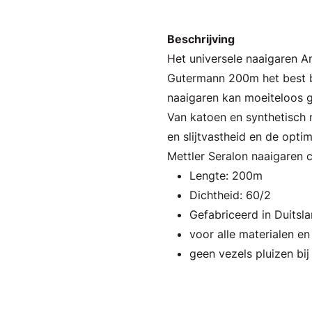
Beschrijving
Het universele naaigaren 
Gutermann 200m het best b
naaigaren kan moeiteloos g
Van katoen en synthetisch m
en slijtvastheid en de opti
Mettler Seralon naaigaren 
Lengte: 200m
Dichtheid: 60/2
Gefabriceerd in Duitsl
voor alle materialen e
geen vezels pluizen bij