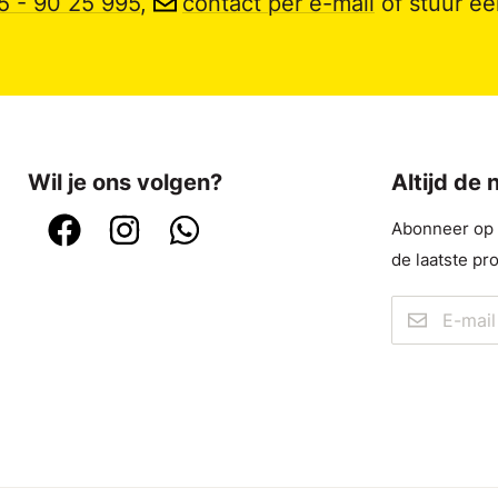
5 - 90 25 995
,
contact per e-mail
of stuur e
Wil je ons volgen?
Altijd de
Abonneer op o
de laatste pr