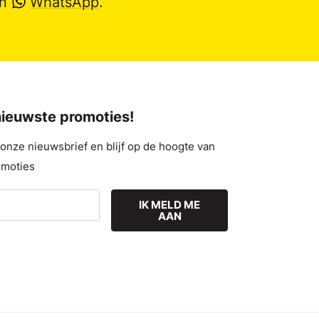
en
WhatsApp
.
 nieuwste promoties!
nze nieuwsbrief en blijf op de hoogte van
omoties
IK MELD ME
AAN