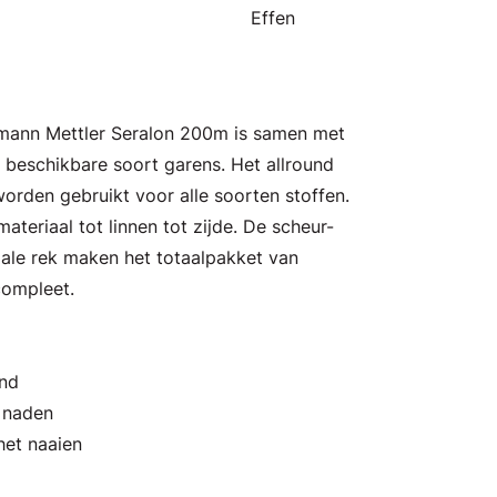
Effen
Amann Mettler Seralon 200m is samen met
beschikbare soort garens. Het allround
orden gebruikt voor alle soorten stoffen.
ateriaal tot linnen tot zijde. De scheur-
male rek maken het totaalpakket van
compleet.
and
n naden
het naaien