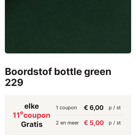
Boordstof bottle green
229
elke
€ 6,00
1 coupon
p / st
e
11
coupon
€ 5,00
2 en meer
p / st
Gratis