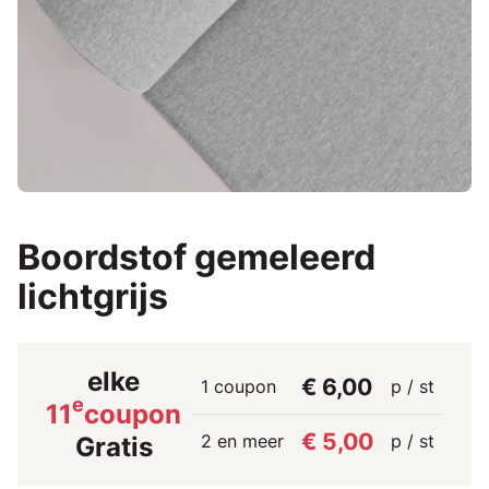
Boordstof gemeleerd
lichtgrijs
elke
€ 6,00
1 coupon
p / st
e
11
coupon
€ 5,00
2 en meer
p / st
Gratis