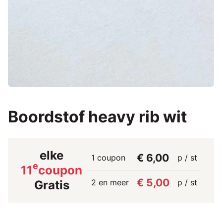
Boordstof heavy rib wit
elke
€ 6,00
1 coupon
p / st
e
11
coupon
€ 5,00
2 en meer
p / st
Gratis