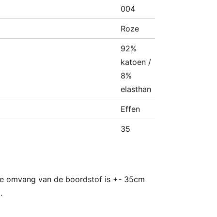
004
Roze
92%
katoen /
8%
elasthan
Effen
35
e omvang van de boordstof is +- 35cm
2.