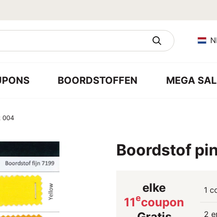
N
UPONS
BOORDSTOFFEN
MEGA SAL
k 004
Boordstof pi
elke
1 c
e
11
coupon
2 e
Gratis