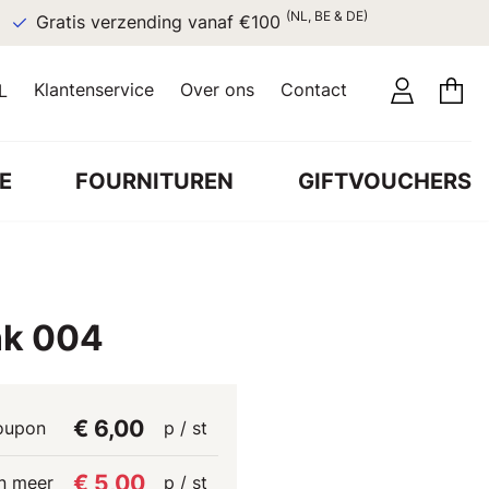
(NL, BE & DE)
Gratis verzending vanaf €100
Klantenservice
Over ons
Contact
L
E
FOURNITUREN
GIFTVOUCHERS
nk 004
€ 6,00
oupon
p / st
€ 5,00
n meer
p / st