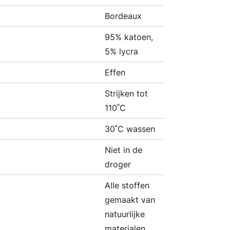
Bordeaux
95% katoen,
5% lycra
Effen
Strijken tot
110˚C
30˚C wassen
Niet in de
droger
Alle stoffen
gemaakt van
natuurlijke
materialen