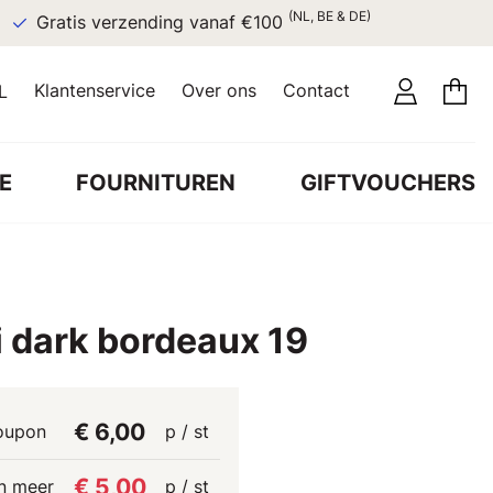
(NL, BE & DE)
Gratis verzending vanaf €100
Klantenservice
Over ons
Contact
L
E
FOURNITUREN
GIFTVOUCHERS
i dark bordeaux 19
€ 6,00
oupon
p / st
€ 5,00
n meer
p / st