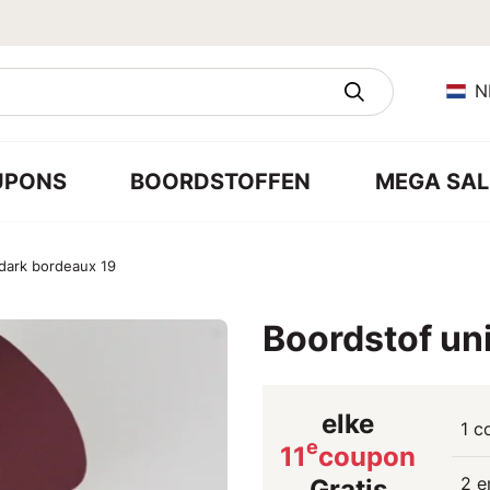
N
UPONS
BOORDSTOFFEN
MEGA SAL
 dark bordeaux 19
Boordstof un
elke
1 c
e
11
coupon
2 e
Gratis