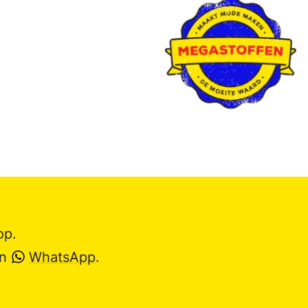
op.
en
WhatsApp
.