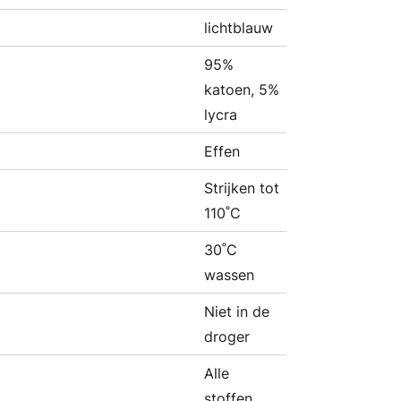
lichtblauw
95%
katoen, 5%
lycra
Effen
Strijken tot
110˚C
30˚C
wassen
Niet in de
droger
Alle
stoffen