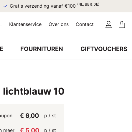
(NL, BE & DE)
Gratis verzending vanaf €100
Klantenservice
Over ons
Contact
L
E
FOURNITUREN
GIFTVOUCHERS
 lichtblauw 10
€ 6,00
oupon
p / st
€ 5,00
n meer
p / st