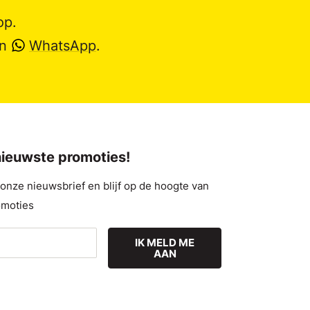
op.
en
WhatsApp
.
 nieuwste promoties!
nze nieuwsbrief en blijf op de hoogte van
omoties
IK MELD ME
AAN