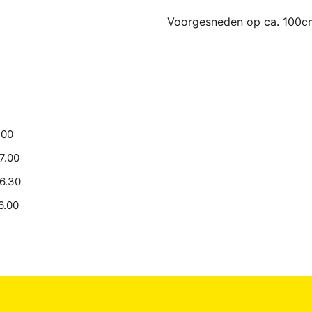
Voorgesneden op ca. 100c
.00
17.00
16.30
6.00