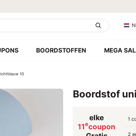
N
UPONS
BOORDSTOFFEN
MEGA SAL
lichtblauw 10
Boordstof uni
elke
1 c
e
11
coupon
2 e
Gratis