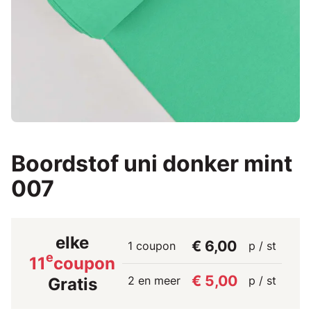
Boordstof uni donker mint
007
elke
€ 6,00
1 coupon
p / st
e
11
coupon
€ 5,00
2 en meer
p / st
Gratis