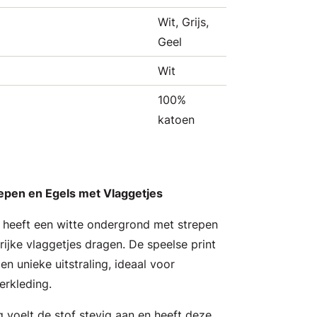
Wit, Grijs,
Geel
Wit
100%
katoen
epen en Egels met Vlaggetjes
n heeft een witte ondergrond met strepen
rrijke vlaggetjes dragen. De speelse print
en unieke uitstraling, ideaal voor
erkleding.
 voelt de stof stevig aan en heeft deze