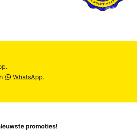
op.
en
WhatsApp
.
 nieuwste promoties!