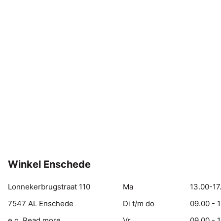
Winkel Enschede
Lonnekerbrugstraat 110
Ma
13.00-17
7547 AL Enschede
Di t/m do
09.00 - 
e.g. Read more
Vr
09.00 - 