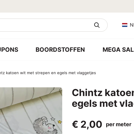
N
UPONS
BOORDSTOFFEN
MEGA SAL
ntz katoen wit met strepen en egels met vlaggetjes
Chintz katoe
egels met vl
€ 2,00
per meter