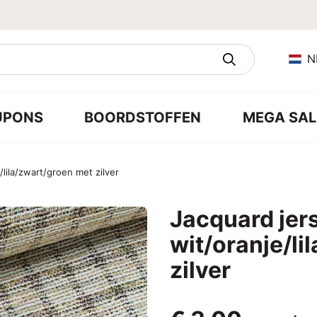
N
UPONS
BOORDSTOFFEN
MEGA SAL
lila/zwart/groen met zilver
Jacquard jer
wit/oranje/li
zilver