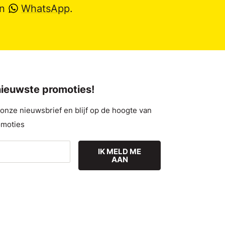
en
WhatsApp
.
 nieuwste promoties!
nze nieuwsbrief en blijf op de hoogte van
omoties
IK MELD ME
AAN