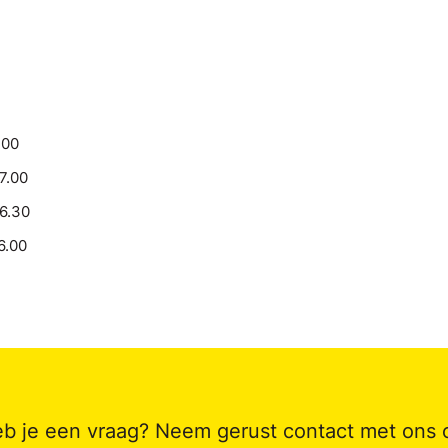
.00
17.00
16.30
6.00
b je een vraag? Neem gerust contact met ons 