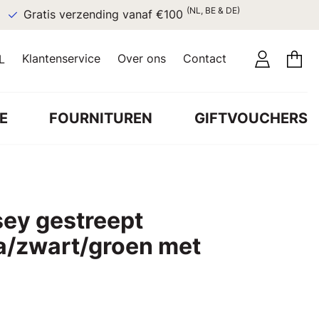
(NL, BE & DE)
Gratis verzending vanaf €100
Klantenservice
Over ons
Contact
L
E
FOURNITUREN
GIFTVOUCHERS
sey gestreept
la/zwart/groen met