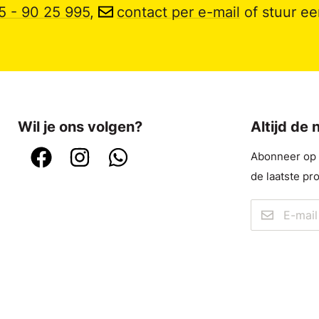
5 - 90 25 995
,
contact per e-mail
of stuur e
Wil je ons volgen?
Altijd de
Abonneer op o
de laatste pr