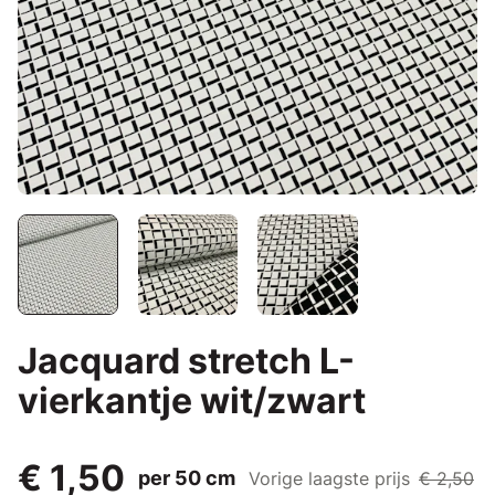
Jacquard stretch L-
vierkantje wit/zwart
€ 1,50
per 50 cm
Vorige laagste prijs
€ 2,50