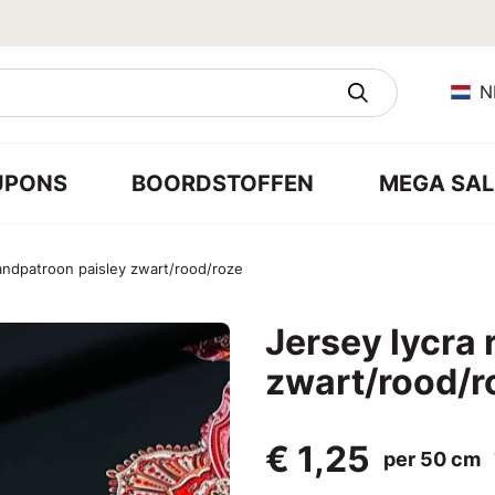
N
UPONS
BOORDSTOFFEN
MEGA SAL
randpatroon paisley zwart/rood/roze
Jersey lycra
zwart/rood/r
€ 1,25
per 50 cm