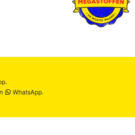
op.
en
WhatsApp
.