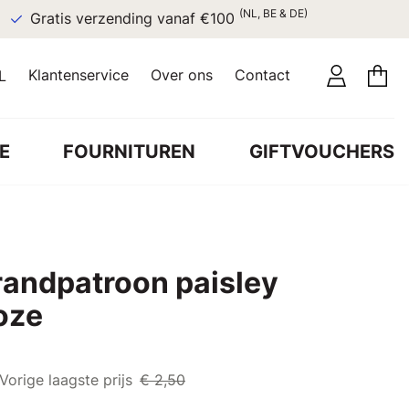
(NL, BE & DE)
Gratis verzending vanaf €100
Klantenservice
Over ons
Contact
L
E
FOURNITUREN
GIFTVOUCHERS
 randpatroon paisley
oze
Vorige laagste prijs
€ 2,50