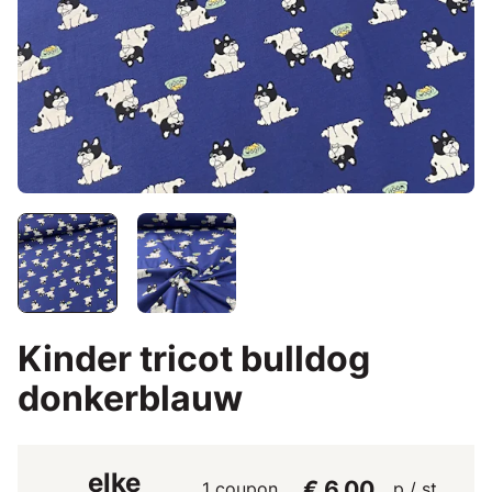
Kinder tricot bulldog
donkerblauw
elke
€ 6,00
1 coupon
p / st