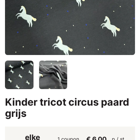
Kinder tricot circus paard
grijs
elke
€ 6,00
1 coupon
p / st