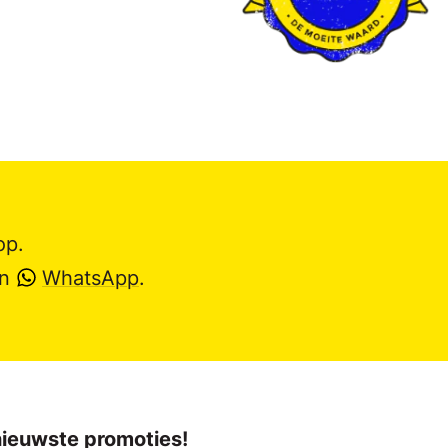
op.
en
WhatsApp
.
 nieuwste promoties!