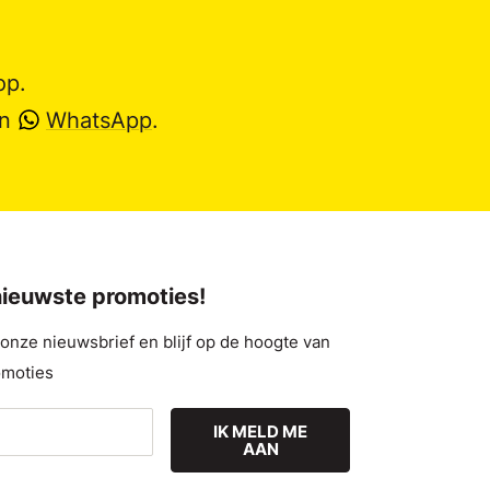
op.
en
WhatsApp
.
 nieuwste promoties!
nze nieuwsbrief en blijf op de hoogte van
omoties
IK MELD ME
AAN