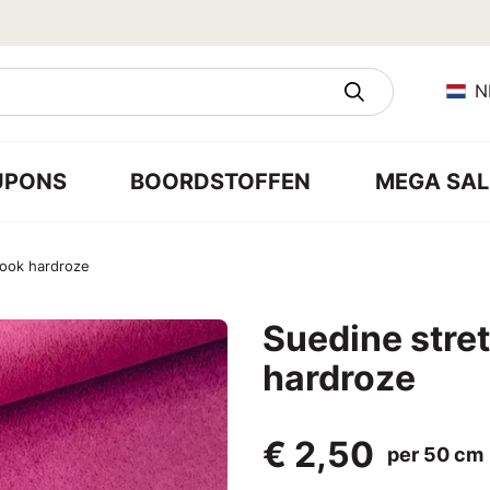
N
UPONS
BOORDSTOFFEN
MEGA SAL
look hardroze
Suedine stret
hardroze
€ 2,50
per 50 cm