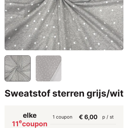
Sweatstof sterren grijs/wit
elke
€ 6,00
1 coupon
p / st
e
11
coupon