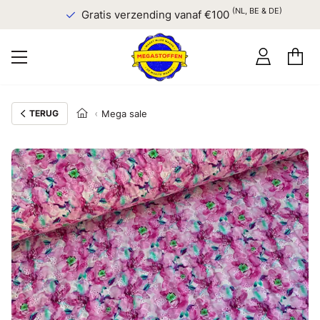
(NL, BE & DE)
Gratis verzending vanaf €100
TERUG
Mega sale