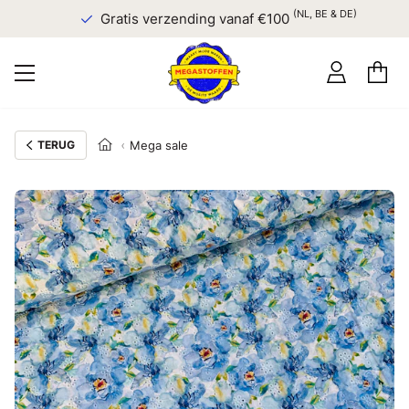
(NL, BE & DE)
Gratis verzending vanaf €100
TERUG
Mega sale